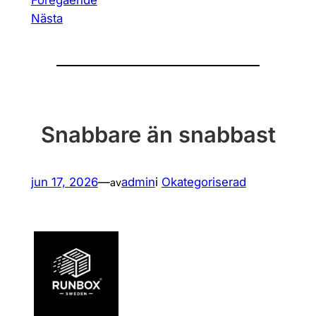
Nästa
Snabbare än snabbast
jun 17, 2026
—
admin
i
Okategoriserad
av