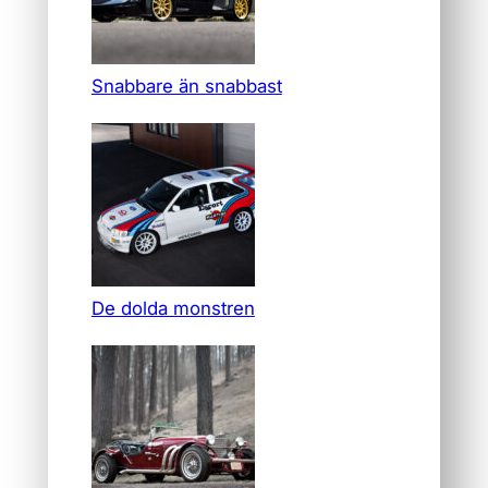
Snabbare än snabbast
De dolda monstren